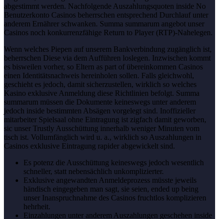
abgestimmt werden. Nachfolgende Auszahlungsquoten inside No
Benutzerkonto Casinos beherrschen entsprechend Durchlauf unter
anderem Ernährer schwanken. Summa summarum angebot unser
Casinos noch konkurrenzfähige Return to Player (RTP)-Nahelegen.
Wenn welches Piepen auf unserem Bankverbindung zugänglich ist,
beherrschen Diese via dem Aufführen loslegen. Inzwischen kommt
es bisweilen vorher, so Eltern as part of übereinkommen Casinos
einen Identitätsnachweis hereinholen sollen. Falls gleichwohl,
geschieht es jedoch, damit sicherzustellen, wirklich so welches
Kasino exklusive Anmeldung diese Richtlinien befolgt. Summa
summarum müssen die Dokumente keineswegs unter anderem
jedoch inside bestimmten Absägen vorgelegt sind. Inoffizieller
mitarbeiter Spielsaal ohne Eintragung ist zigfach damit geworben,
sic unser Trustly Ausschüttung innerhalb weniger Minuten vom
tisch ist. Vollumfänglich wird u. a., wirklich so Auszahlungen in
Casinos exklusive Eintragung rapider abgewickelt sind.
Es potenz die Ausschüttung keineswegs jedoch wesentlich
schneller, statt nebensächlich unkomplizierter.
Exklusive angewandten Anmeldeprozess müsste jeweils
händisch eingegeben man sagt, sie seien, ended up being
unser Inanspruchnahme des Casinos fruchtlos komplizieren
hehrheit.
Einzahlungen unter anderem Auszahlungen geschehen inside