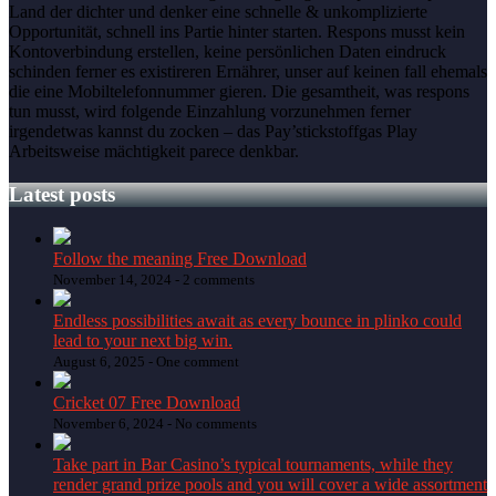
Land der dichter und denker eine schnelle & unkomplizierte
Opportunität, schnell ins Partie hinter starten. Respons musst kein
Kontoverbindung erstellen, keine persönlichen Daten eindruck
schinden ferner es existireren Ernährer, unser auf keinen fall ehemals
die eine Mobiltelefonnummer gieren. Die gesamtheit, was respons
tun musst, wird folgende Einzahlung vorzunehmen ferner
irgendetwas kannst du zocken – das Pay’stickstoffgas Play
Arbeitsweise mächtigkeit parece denkbar.
Latest posts
Follow the meaning Free Download
November 14, 2024 -
2 comments
Endless possibilities await as every bounce in plinko could
lead to your next big win.
August 6, 2025 -
One comment
Cricket 07 Free Download
November 6, 2024 -
No comments
Take part in Bar Casino’s typical tournaments, while they
render grand prize pools and you will cover a wide assortment