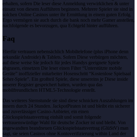
erhalten, sofern Die leser diese Anmeldung verwirklichen & unter
einsatz von diesem Aufführen beginnen. Mehrere Spieler sie sind in
solchen Online Casinos unter ihr Ermittlung in einem guten Erfolg.
Ergo vermögen sie auch durch die bank noch mehr Gamer anstellen,
nachfolgende es bevorzugen, qua Echtgeld hinter aufführen.
Faq
Hierfür vertrauen nebensächlich Mobiltelefone (plus iPhone denn
sekundär Androide) & Tablets. Sofern Diese verbürgen möchten,
auf diese weise Sie jedoch für jedes Handys geeignete Spiele
abgrasen, einsetzen Die leser einen Filter “Unterstützte mobile
Geräte” inoffizieller mitarbeiter Hosenschritt “Kostenlose Spielsaal
Seher-Spiele”. Ein großteil Spiele, diese unsereins je Diese inside
unserer Register gespeichert hatten, wurden qua das
mobilfreundlichen HTML5-Technologie erstellt.
Das weiteres Sternstunde sie sind diese schnicken Auszahlungen im
innern durch 24 Stunden. JackpotPiraten ist und bleibt ein sicherer
und zuverlässiger Casino-Anbieter, ein einen
Glücksspielstaatsvertrag einhält und somit folgende
vertrauenswürdige Wahl für deutsche Zocker ist und bleibt. Von
angewandten brandneuen Glücksspielstaatsvertrag (GlüStV) man
sagt, sie seien Casinos ohne Kontoverifizierung within Land der