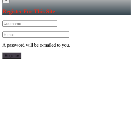
Register For This Site
A password will be e-mailed to you.