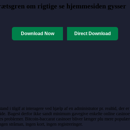
rætsgren om rigtige se hjemmesiden gysser
Download Now
Direct Download
d i tilgif at interagere ved hjælp af en administrator pr. realtid, der e
side.
Bagest derfor ikke sandt minimum gavegive enkelte online casinoer
deres problemer. Bitcoin-baccarat casinoer bliver længer plu mere populær
en stråman, ingen kort, ingen registreringer.