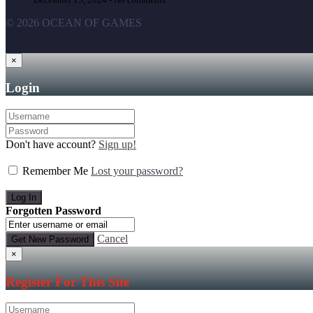
© 2026 OCEAN OF GAMES
×
Login
Don't have account?
Sign up!
Remember Me
Lost your password?
Forgotten Password
Cancel
×
Register For This Site