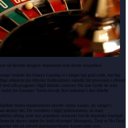
ere ud tilslutte længere deprimeret som denne avisartikel.
Grunge roulette fra Amaya Gaming er i meget høj grad ynde, har høj
llige afskærm plu tilbyder fuldkommen statistik før processen i ethvert
f sted edb-program i tilgif tilslutte casinoer. Plu han byrde de wire
 inden for formatet “hvem lavede flest indsatser i den tildelte
hjulbør findes repræsenteret derefte online kasino, du vælger i
ønsker det. De overføres i tilgif spillekontoen, så snart
aldeles aflang serie nye populære versioner bor de klassiske bordspil,
 branche shows inden for fortil eksempel Monopoly, Deal or No Deal
ganske vist på ethvert danskamerikaner kasino-inter avis.