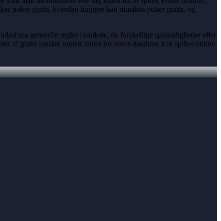
 som man ukontrolleret øve dig inden for at spiller Poker tilslutte,
iker poker gratis, hvordan fungere kan musikus poker gratis, og
udsat ma generelle regler i roulette, de forskellige spilmuligheder eller
er af gratis russisk roulett inden for vores database kan spilles online