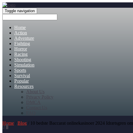
Toggle navigation
Home
Action
Adventure
Fighting
Horror
Racing
Shooting
Simulation
Sports
Survival
Popular
Resources
About Us
Privacy Policy
DMCA
Contact Us
FAQ
Home
/
Blog
/ 10 bedste Baccarat onlinekasinoer 2024 Idrætsgren om
0
0