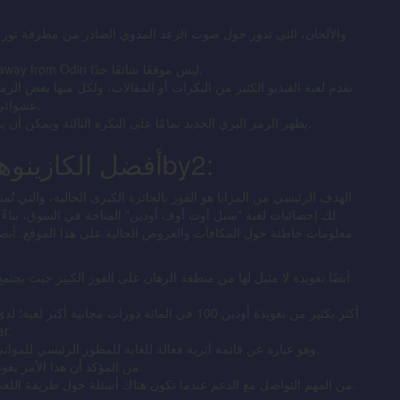
والألحان، التي تدور حول صوت الرعد المدوي الصادر من مطرقة ثور وال
فيما يتعلق بعدد اللاعبين الذين يبحثون عنه، فإن Spell away from Odin ليس موقعًا شائعًا جدًا.
تقدم لعبة الفيديو الكثير من البكرات أو المقالات، ولكل منها بعض ال
عشوائي، وتحديد هذه الرموز، والتي تكون مرئية على شاشتك.
يظهر الرمز البري الجديد تمامًا على البكرة الثالثة ويمكن أن يحل محل تلك الرموز الأساسية، وتلك التي تصور الآلهة.
أفضل الكازينوهات التي تقدم ألعاب القمار 2by2:
الهدف الرئيسي من المزايا هو الفوز بالجائزة الكبرى الحالية، والتي تُمن
لك إحصائيات لعبة "سبل آوت أوف أودين" المتاحة في السوق، بناءً
معلومات خاطئة حول المكافآت والعروض الحالية على هذا الموقع. أنص
أكثر بكثير من تعويذة أودين 100 في المائة دورات مج
محتر
اللعبة عبارة عن عمل إضافي من Gamble 'n Wade وهو عبارة عن قائمة أثرية فعالة للغاية للمطور الرئيسي للموانئ.
من المؤكد أن هذا الأمر يعود إلى اللاعبين الذين يستفيدون من اللعبة الأكثر سلاسة.
من المهم التواصل مع الدعم عندما تكون هناك أسئلة حول طريقة اللعب، أو أمور الحساب، أو استراتيجيات الألعاب المسؤولة.