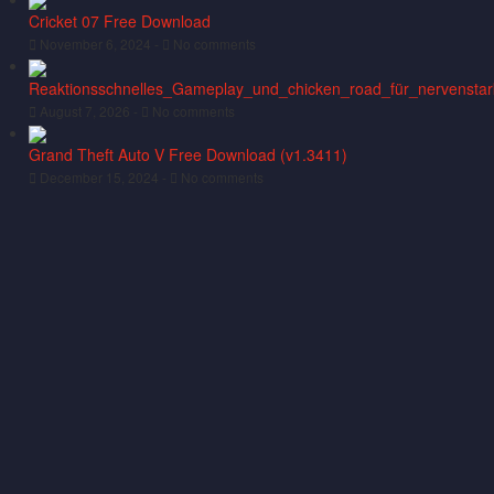
Cricket 07 Free Download
November 6, 2024 -
No comments
Reaktionsschnelles_Gameplay_und_chicken_road_für_nervenstar
August 7, 2026 -
No comments
Grand Theft Auto V Free Download (v1.3411)
December 15, 2024 -
No comments