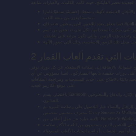
الجديدة لعصر الفايكنج، حيث كانت الكلمات والعبارات شائعة.
ألحان الغامضة لآلهتك، تمنحك إحساسًا سمعيًا غامرًا
متحمسًا يعزز من متعة اللعب.
رموز التي يمكنك استخدامها، لكل تجربة، تحقق من اسم
ح عشوائيًا، بالإضافة إلى إمكانية الاستعلام عن كل دورة. نوفر
 على دورات حقيقية يتابعها المشاركون. لسنا مسؤولين عن أي
حك دائمًا بالاطلاع على أحدث المستجدات ومراجعة المكافآت
على موقع الكازينو الجديد.
باختصار، يقدم Gamdom أيضًا تعويذة لا مثيل لها من منطقة الرهان على الفوز الكبير حيث يجتمع الإثارة والدفاع والمحترفون
الجذابون.
انية أكثر لعبة؛ لدى الرجال والنساء خيار الحصول على رصاصة الميزة مع
ف متحمس متحمس Crazy Secure 2x Multiplier.