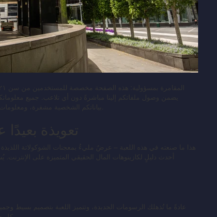
يضمن وصول ملفاتكم إلينا مباشرةً دون أي تلاعب. جميع معلوماتك
بأعلى تراخيص SSL. بياناتكم الشخصية مشفرة، ومعلومات ألعابكم محفوظة في قاعدة بيانات آمنة.
تعويذة بعيدًا ع
هذا ما صنعته في هذه اللعبة – عرضٌ مليءٌ بمعجنات الشوكولاتة اللذيذة
عادةً ما تُذهلك الرسومات الجديدة، وتتميز اللعبة بتصميم بسيط وجمي
كل جانب. مع ذلك، لا يُظهر هذا الكثير من الارتباط بالتصميم الجديد.