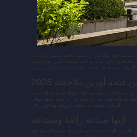
المقامرة بمسؤولية: هذه الصفحة مخصصة للمستخدمين من سن ٢١ عامًا فما فوق. نؤكد لكم أن منصتنا محمية بتشفير كامل، مما
م الشخصية تُنقل باستخدام أحدث تقنيات الأمان، وهي محمية
ن فتحة أودين ملاحظة 2025
، ثم اجعل اللعاب يسيل في انتظار نكهتك المفضلة. إليك بعض
أحدث دليلٍ لكازينوهات المال الحقيقي المتميزة على الإنترنت. يُسمح لك بالمخاطرة حتى 20 عملة في كل صف، ويبلغ إجمالي
العملات الذهبية التي يمكنك المراهنة بها حوالي 500!
إنها صناعة رائعة وشجاعة!
ل. البكرات الجديدة مُثبتة على جدار عليه علمان أحمران على