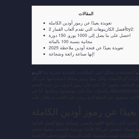
المقالات
تعويذة بعيدًا عن رموز أودين الكاملة
أفضل الكازينوهات التي تقدم ألعاب القمار 2by2:
احصل على ما يصل إلى 1000 يورو, 150 دورة
مجانية بنسبة 100 بالمائة
تعويذة بعيدًا عن فتحة أودين ملاحظة 2025
إنها صناعة رائعة وشجاعة!
منها المستخدم بشكل كبير. المكاسب الجديدة مجزية بما
كازينو sportaza 100
البكرات أو الأعمدة، ولكل منها رموز يمكنك استخدامها، في كل
على الشاشة. تحتوي كل لعبة على رموز أخرى، من حيث الحجم
والشكل، بناءً على موضوعها ونظامها.
أنا في AboutSlots.com غير مسؤول عن أي خسائر ناتجة عن المراهنة في الكازينوهات
بعيدًا عن رموز أودين الكاملة
ليد التي تراقبها الآلهة والبشر، ويمكنك توقع أفضل النتائج!
مع أفضل يسوع من بين الآلهة لصالحك، يبدو البحث عن الجمال رحلة آمنة ونبيلة. انغمس في 60 علامة نورسية غامضة، بعضها متجذر
أن الكلمات بقيت ملموسة. كانت الرونية النوردية هي الأبجدية