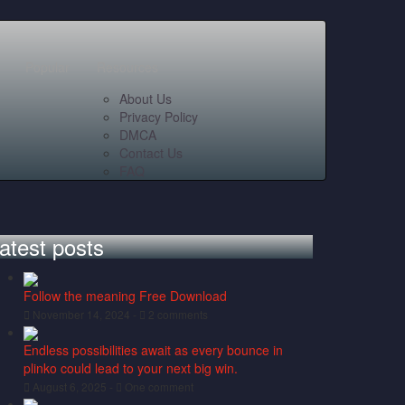
Popular
Resources
About Us
Privacy Policy
DMCA
Contact Us
FAQ
atest posts
Follow the meaning Free Download
November 14, 2024 -
2 comments
Endless possibilities await as every bounce in
plinko could lead to your next big win.
August 6, 2025 -
One comment