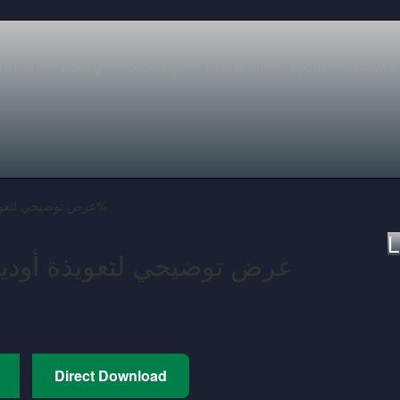
Horror
Racing
Shooting
Simulation
Sports
Survival
/ عرض توضيحي لتعويذة أودين، العب لعبة سلوتس مجانية 100%
L
عرض توضيحي لتعويذة أودين
Direct Download